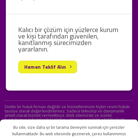
Kalıcı bir çözüm için yüzlerce kurum
ve kişi tarafından güvenilen,
kanıtlanmış sürecimizden
yararlanın.
Hemen Teklif Alın
Distile bir hukuk firması değildir ve hizmetlerimizin hiçbiri resmi hukuki
tavsiye olarak değerlendirilemez. Sadece teknoloji ve danışmanlık
şirketi olarak hizmet vermekteyiz. Web sitemizde ve sizinle
kurduğumuz iletişimlerdeki bilgiler yalnızca genel bilgi niteliğindedir.
Yasal tavsiye olarak değerlendirilmesi amaçlanmamıştır.
Bu site, size daha iyi bir tarama deneyimi sunmak için çerezler
kullanmaktadır. Bu web sitesinde gezinerek, çerez kullanımımızı