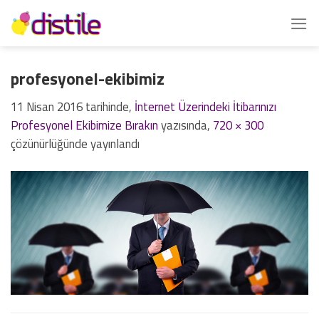
İçeriğe
atla
profesyonel-ekibimiz
11 Nisan 2016
tarihinde,
İnternet Üzerindeki İtibarınızı
Profesyonel Ekibimize Bırakın
yazısında,
720 × 300
çözünürlüğünde yayınlandı