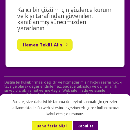
Kalıcı bir çözüm için yüzlerce kurum
ve kişi tarafından güvenilen,
kanıtlanmış sürecimizden
yararlanın.
Hemen Teklif Alın
Distile bir hukuk firması değildir ve hizmetlerimizin hiçbiri resmi hukuki
tavsiye olarak değerlendirilemez. Sadece teknoloji ve danışmanlık
şirketi olarak hizmet vermekteyiz. Web sitemizde ve sizinle
kurduğumuz iletişimlerdeki bilgiler yalnızca genel bilgi niteliğindedir.
Yasal tavsiye olarak değerlendirilmesi amaçlanmamıştır.
Bu site, size daha iyi bir tarama deneyimi sunmak için çerezler
kullanmaktadır. Bu web sitesinde gezinerek, çerez kullanımımızı
kabul etmiş olursunuz.
KVKK ve Gizlilik Sözleşmesi
S.S.S.
İletişim
Daha fazla bilgi
Kabul et