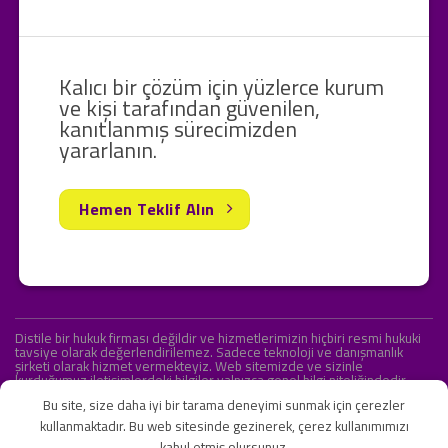
Kalıcı bir çözüm için yüzlerce kurum
ve kişi tarafından güvenilen,
kanıtlanmış sürecimizden
yararlanın.
Hemen Teklif Alın
Distile bir hukuk firması değildir ve hizmetlerimizin hiçbiri resmi hukuki
tavsiye olarak değerlendirilemez. Sadece teknoloji ve danışmanlık
şirketi olarak hizmet vermekteyiz. Web sitemizde ve sizinle
kurduğumuz iletişimlerdeki bilgiler yalnızca genel bilgi niteliğindedir.
Yasal tavsiye olarak değerlendirilmesi amaçlanmamıştır.
Bu site, size daha iyi bir tarama deneyimi sunmak için çerezler
kullanmaktadır. Bu web sitesinde gezinerek, çerez kullanımımızı
kabul etmiş olursunuz.