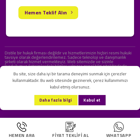
Hemen Teklif Alın
Distile bir hukuk firması değildir ve hizmetlerimizin hiçbiri resmi hukuki
tavsiye olarak değerlendirilemez. Sadece teknoloji ve danışmanlık
şirketi olarak hizmet vermekteyiz. Web sitemizde ve sizinle
kurduğumuz iletişimlerdeki bilgiler yalnızca genel bilgi niteliğindedir.
Yasal tavsiye olarak değerlendirilmesi amaçlanmamıştır.
Bu site, size daha iyi bir tarama deneyimi sunmak için çerezler
kullanmaktadır. Bu web sitesinde gezinerek, çerez kullanımımızı
kabul etmiş olursunuz.
KVKK ve Gizlilik Sözleşmesi
S.S.S.
İletişim
Daha fazla bilgi
Kabul et
Copyright 2026 ©
Onlipr Teknoloji ve Ticaret A.Ş.
HEMEN ARA
FIYAT TEKLIFI AL
WHATSAPP