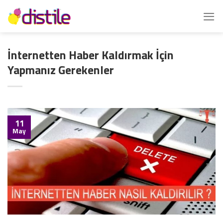
İçeriğe
atla
İnternetten Haber Kaldırmak İçin
Yapmanız Gerekenler
11
May