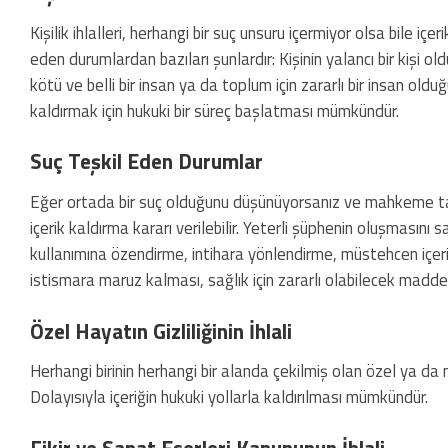
Kişilik ihlalleri, herhangi bir suç unsuru içermiyor olsa bile içe
eden durumlardan bazıları şunlardır: Kişinin yalancı bir kişi o
kötü ve belli bir insan ya da toplum için zararlı bir insan olduğ
kaldırmak için hukuki bir süreç başlatması mümkündür.
Suç Teşkil Eden Durumlar
Eğer ortada bir suç olduğunu düşünüyorsanız ve mahkeme tar
içerik kaldırma kararı verilebilir. Yeterli şüphenin oluşmasın
kullanımına özendirme, intihara yönlendirme, müstehcen içe
istismara maruz kalması, sağlık için zararlı olabilecek madd
Özel Hayatın Gizliliğinin İhlali
Herhangi birinin herhangi bir alanda çekilmiş olan özel ya da m
Dolayısıyla içeriğin hukuki yollarla kaldırılması mümkündür.
Fikir ve Sanat Eserleri Kanununun İhlali