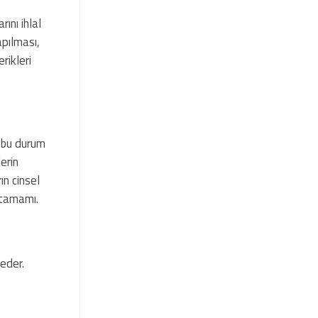
rını ihlal
apılması,
rikleri
 bu durum
erin
n cinsel
n tamamı.
 eder.