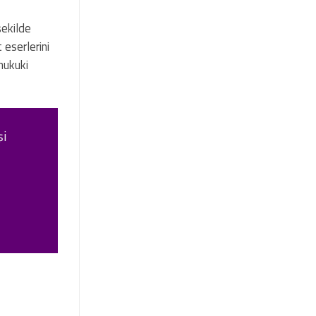
şekilde
 eserlerini
 hukuki
şi