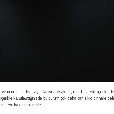
 ve nimetlerinden faydalanıyor olsak da, rahatsız edici içeriklerl
rikle karşılaştığınızda bu durum çok daha can sıkıcı bir hale geleb
r süreç başlatabilirsiniz.