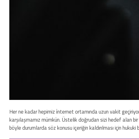
Her ne kadar hepimiz i̇nternet ortamında uzun vakit geçiriyor
karşılaşmamız mümkün. Üstelik doğrudan sizi hedef alan bir içe
böyle durumlarda söz konusu içeriğin kaldırılması için hukuki bi