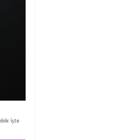
e
ilir. İşte