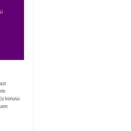
şi
azı
rin
Söz konusu
arın