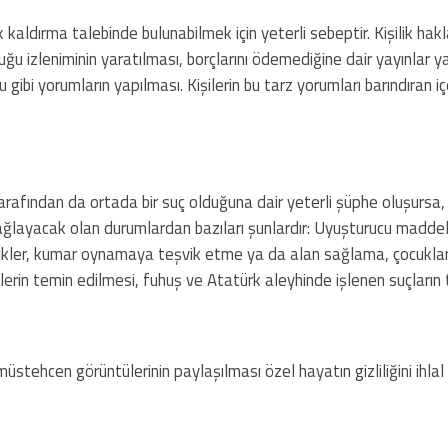
rik kaldırma talebinde bulunabilmek için yeterli sebeptir. Kişilik hakla
lduğu izleniminin yaratılması, borçlarını ödemediğine dair yayınlar y
u gibi yorumların yapılması. Kişilerin bu tarz yorumları barındıran içe
afından da ortada bir suç olduğuna dair yeterli şüphe oluşursa,
ı sağlayacak olan durumlardan bazıları şunlardır: Uyuşturucu maddel
rikler, kumar oynamaya teşvik etme ya da alan sağlama, çocukları
elerin temin edilmesi, fuhuş ve Atatürk aleyhinde işlenen suçları
üstehcen görüntülerinin paylaşılması özel hayatın gizliliğini ihlal