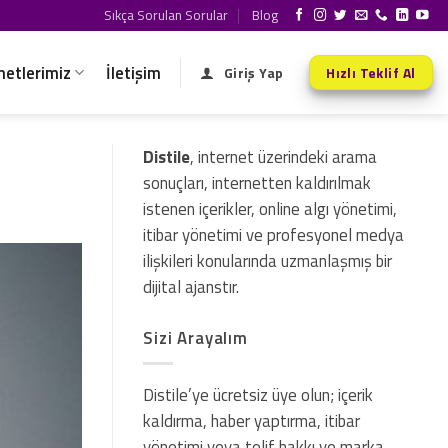
Sıkça Sorulan Sorular
Blog
metlerimiz
İletişim
Giriş Yap
Hızlı Teklif Al
Distile
, internet üzerindeki arama
sonuçları, internetten kaldırılmak
istenen içerikler, online algı yönetimi,
itibar yönetimi ve profesyonel medya
ilişkileri konularında uzmanlaşmış bir
dijital ajanstır.
Sizi Arayalım
Distile’ye ücretsiz üye olun; içerik
kaldırma, haber yaptırma, itibar
yönetimi veya telif hakkı ve marka