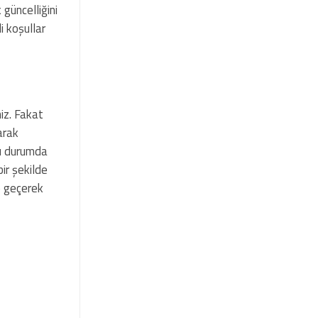
 güncelliğini
i koşullar
niz. Fakat
arak
bu durumda
bir şekilde
me geçerek