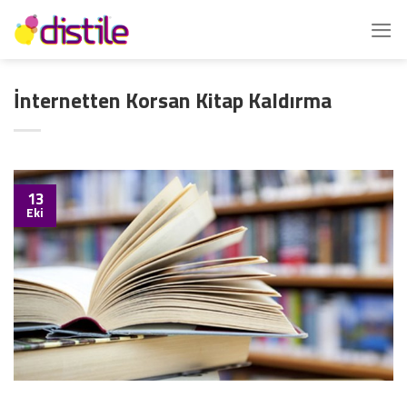
İçeriğe
atla
İnternetten Korsan Kitap Kaldırma
13
Eki