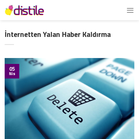
İçeriğe
atla
İnternetten Yalan Haber Kaldırma
05
Nis