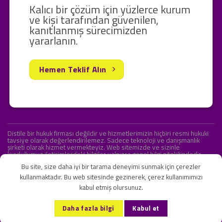
Kalıcı bir çözüm için yüzlerce kurum
ve kişi tarafından güvenilen,
kanıtlanmış sürecimizden
yararlanın.
Hemen Teklif Alın
Distile bir hukuk firması değildir ve hizmetlerimizin hiçbiri resmi hukuki
tavsiye olarak değerlendirilemez. Sadece teknoloji ve danışmanlık
şirketi olarak hizmet vermekteyiz. Web sitemizde ve sizinle
kurduğumuz iletişimlerdeki bilgiler yalnızca genel bilgi niteliğindedir.
Yasal tavsiye olarak değerlendirilmesi amaçlanmamıştır.
Bu site, size daha iyi bir tarama deneyimi sunmak için çerezler
kullanmaktadır. Bu web sitesinde gezinerek, çerez kullanımımızı
kabul etmiş olursunuz.
KVKK ve Gizlilik Sözleşmesi
S.S.S.
İletişim
Daha fazla bilgi
Kabul et
Copyright 2026 ©
Onlipr Teknoloji ve Ticaret A.Ş.