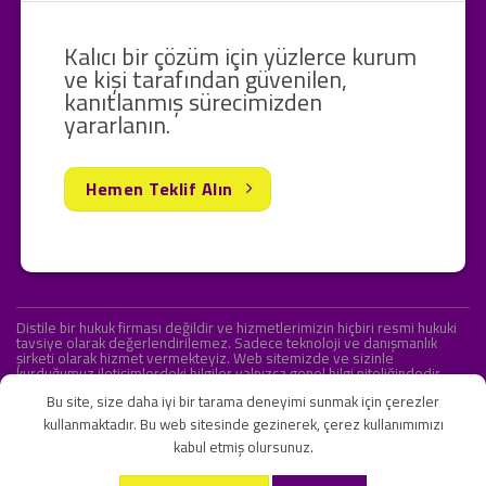
Kalıcı bir çözüm için yüzlerce kurum
ve kişi tarafından güvenilen,
kanıtlanmış sürecimizden
yararlanın.
Hemen Teklif Alın
Distile bir hukuk firması değildir ve hizmetlerimizin hiçbiri resmi hukuki
tavsiye olarak değerlendirilemez. Sadece teknoloji ve danışmanlık
şirketi olarak hizmet vermekteyiz. Web sitemizde ve sizinle
kurduğumuz iletişimlerdeki bilgiler yalnızca genel bilgi niteliğindedir.
Yasal tavsiye olarak değerlendirilmesi amaçlanmamıştır.
Bu site, size daha iyi bir tarama deneyimi sunmak için çerezler
kullanmaktadır. Bu web sitesinde gezinerek, çerez kullanımımızı
kabul etmiş olursunuz.
KVKK ve Gizlilik Sözleşmesi
S.S.S.
İletişim