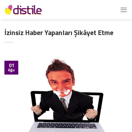
İçeriğe
atla
İzinsiz Haber Yapanları Şikâyet Etme
01
Ağu