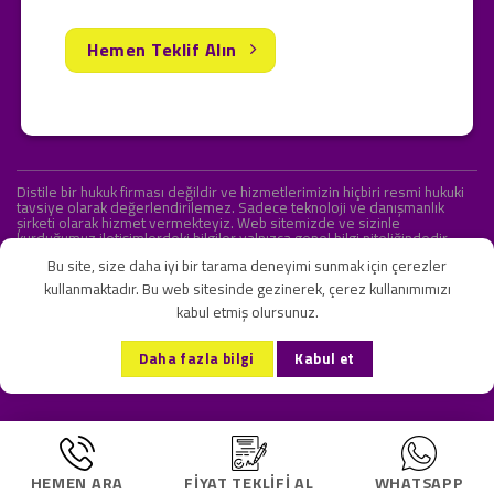
Hemen Teklif Alın
Distile bir hukuk firması değildir ve hizmetlerimizin hiçbiri resmi hukuki
tavsiye olarak değerlendirilemez. Sadece teknoloji ve danışmanlık
şirketi olarak hizmet vermekteyiz. Web sitemizde ve sizinle
kurduğumuz iletişimlerdeki bilgiler yalnızca genel bilgi niteliğindedir.
Yasal tavsiye olarak değerlendirilmesi amaçlanmamıştır.
Bu site, size daha iyi bir tarama deneyimi sunmak için çerezler
kullanmaktadır. Bu web sitesinde gezinerek, çerez kullanımımızı
kabul etmiş olursunuz.
KVKK ve Gizlilik Sözleşmesi
S.S.S.
İletişim
Daha fazla bilgi
Kabul et
Copyright 2026 ©
Onlipr Teknoloji ve Ticaret A.Ş.
HEMEN ARA
FIYAT TEKLIFI AL
WHATSAPP