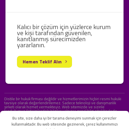
Kalıcı bir çözüm için yüzlerce kurum
ve kişi tarafından güvenilen,
kanıtlanmış sürecimizden
yararlanın.
Hemen Teklif Alın
Distile bir hukuk firması değildir ve hizmetlerimizin hiçbiri resmi hukuki
tavsiye olarak değerlendirilemez. Sadece teknoloji ve danışmanlık
şirketi olarak hizmet vermekteyiz. Web sitemizde ve sizinle
kurduğumuz iletişimlerdeki bilgiler yalnızca genel bilgi niteliğindedir.
Yasal tavsiye olarak değerlendirilmesi amaçlanmamıştır.
Bu site, size daha iyi bir tarama deneyimi sunmak için çerezler
kullanmaktadır. Bu web sitesinde gezinerek, çerez kullanımımızı