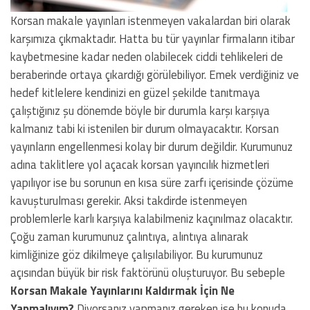
Korsan makale yayınları istenmeyen vakalardan biri olarak
karşımıza çıkmaktadır. Hatta bu tür yayınlar firmaların itibar
kaybetmesine kadar neden olabilecek ciddi tehlikeleri de
beraberinde ortaya çıkardığı görülebiliyor. Emek verdiğiniz ve
hedef kitlelere kendinizi en güzel şekilde tanıtmaya
çalıştığınız şu dönemde böyle bir durumla karşı karşıya
kalmanız tabi ki istenilen bir durum olmayacaktır. Korsan
yayınların engellenmesi kolay bir durum değildir. Kurumunuz
adına taklitlere yol açacak korsan yayıncılık hizmetleri
yapılıyor ise bu sorunun en kısa süre zarfı içerisinde çözüme
kavuşturulması gerekir. Aksi takdirde istenmeyen
problemlerle karlı karşıya kalabilmeniz kaçınılmaz olacaktır.
Çoğu zaman kurumunuz çalıntıya, alıntıya alınarak
kimliğinize göz dikilmeye çalışılabiliyor. Bu kurumunuz
açısından büyük bir risk faktörünü oluşturuyor. Bu sebeple
Korsan Makale Yayınlarını Kaldırmak İçin Ne
Yapmalıyım?
Diyorsanız yapmanız gereken ise bu konuda