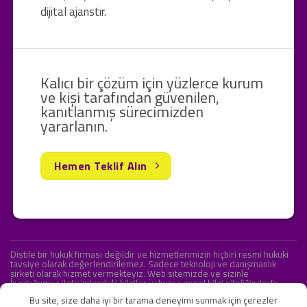
dijital ajanstır.
Kalıcı bir çözüm için yüzlerce kurum
ve kişi tarafından güvenilen,
kanıtlanmış sürecimizden
yararlanın.
Hemen Teklif Alın
Distile bir hukuk firması değildir ve hizmetlerimizin hiçbiri resmi hukuki
tavsiye olarak değerlendirilemez. Sadece teknoloji ve danışmanlık
şirketi olarak hizmet vermekteyiz. Web sitemizde ve sizinle
kurduğumuz iletişimlerdeki bilgiler yalnızca genel bilgi niteliğindedir.
Yasal tavsiye olarak değerlendirilmesi amaçlanmamıştır.
Bu site, size daha iyi bir tarama deneyimi sunmak için çerezler