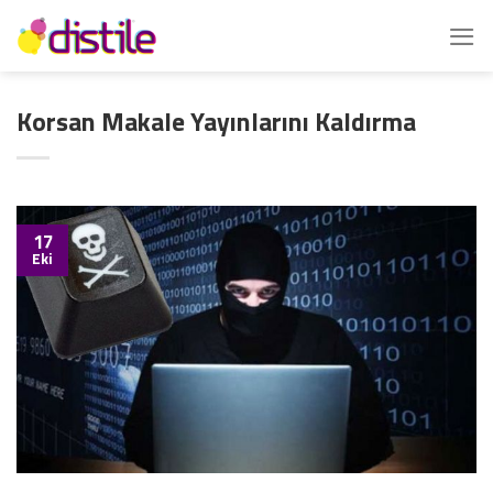
İçeriğe
atla
Korsan Makale Yayınlarını Kaldırma
17
Eki