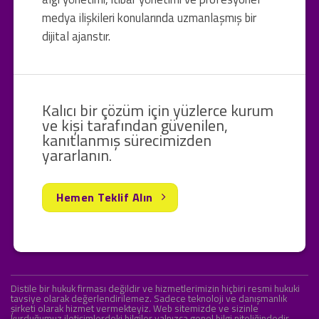
medya ilişkileri konularında uzmanlaşmış bir
dijital ajanstır.
Kalıcı bir çözüm için yüzlerce kurum
ve kişi tarafından güvenilen,
kanıtlanmış sürecimizden
yararlanın.
Hemen Teklif Alın
Distile bir hukuk firması değildir ve hizmetlerimizin hiçbiri resmi hukuki
tavsiye olarak değerlendirilemez. Sadece teknoloji ve danışmanlık
şirketi olarak hizmet vermekteyiz. Web sitemizde ve sizinle
kurduğumuz iletişimlerdeki bilgiler yalnızca genel bilgi niteliğindedir.