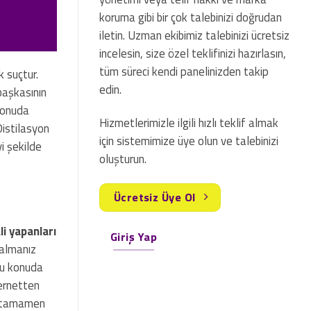
koruma gibi bir çok talebinizi doğrudan
iletin. Uzman ekibimiz talebinizi ücretsiz
incelesin, size özel teklifinizi hazırlasın,
tüm süreci kendi panelinizden takip
k suçtur.
edin.
 başkasının
 konuda
Hizmetlerimizle ilgili hızlı teklif almak
Distilasyon
için sistemimize üye olun ve talebinizi
yi şekilde
oluşturun.
Ücretsiz Üye Ol
li yapanları
Giriş Yap
 almanız
bu konuda
ternetten
an tamamen