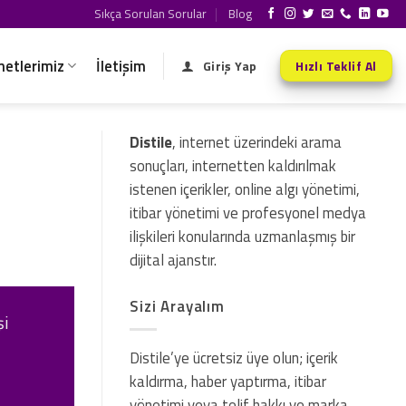
Sıkça Sorulan Sorular
Blog
metlerimiz
İletişim
Giriş Yap
Hızlı Teklif Al
Distile
, internet üzerindeki arama
sonuçları, internetten kaldırılmak
istenen içerikler, online algı yönetimi,
itibar yönetimi ve profesyonel medya
ilişkileri konularında uzmanlaşmış bir
dijital ajanstır.
Sizi Arayalım
şi
Distile’ye ücretsiz üye olun; içerik
kaldırma, haber yaptırma, itibar
yönetimi veya telif hakkı ve marka