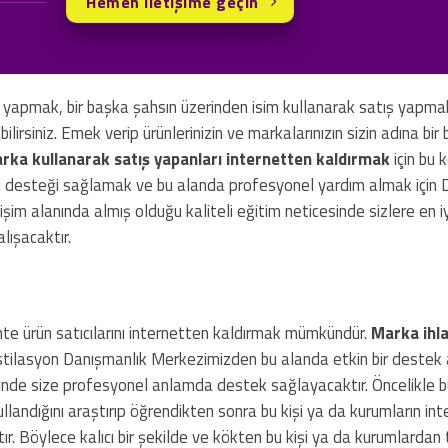
Hemen iletişime geçin
ali yapmak, bir başka şahsın üzerinden isim kullanarak satış yapma
lirsiniz. Emek verip ürünlerinizin ve markalarınızın sizin adına bir
rka kullanarak satış yapanları internetten kaldırmak
için bu
kli desteği sağlamak ve bu alanda profesyonel yardım almak için 
işim alanında almış olduğu kaliteli eğitim neticesinde sizlere en i
lışacaktır.
ahte ürün satıcılarını internetten kaldırmak mümkündür.
Marka ihla
stilasyon Danışmanlık Merkezimizden bu alanda etkin bir destek
inde size profesyonel anlamda destek sağlayacaktır. Öncelikle 
landığını araştırıp öğrendikten sonra bu kişi ya da kurumların in
tır. Böylece kalıcı bir şekilde ve kökten bu kişi ya da kurumlard