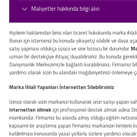
Maliyetler hakkında bilgi alın
Kişilerin haklarından birisi olan ticaret hukukunda marka ihl
Bunun için isterseniz bu konuda şikayetçi olabilir ve dava açabi
satış yapması oldukça üzücü ve sinir bozucu bir durumdur.
Ma
uzman bir destekçiye ihtiyaç duyabilirsiniz. Bu konuda gere
Danışmanlık Merkezimizle bağlantı kurabilirsiniz. Firmamız bil
yardımcı olarak sizin bu alandaki mağduriyetinizi önlemeye ça
Marka İhlali Yapanları İnternetten Silebilirsiniz
İzinsiz olarak sizin markanızı kullanarak ürün satışı yapan s
internetten silmek
için profesyonel destek almak adına Di
mümkündür. Firmamız bu alanda almış olduğu eğitim netices
kapsamlı bir araştırma yapan firmamız markanızın kimlerin kul
kaldırılması konusunda yasal yollarla sizlere yardımcı olacak