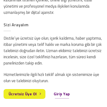
kaldırılmak istenen içerikler, online algı yönetimi, itibar
yönetimi ve profesyonel medya ilişkileri konularında
uzmanlaşmış bir dijital ajanstır.
Sizi Arayalım
Distile’ye ücretsiz üye olun; içerik kaldırma, haber yaptırma,
itibar yönetimi veya telif hakkı ve marka koruma gibi bir çok
talebinizi doğrudan iletin. Uzman ekibimiz talebinizi ücretsiz
incelesin, size özel teklifinizi hazırlasın, tüm süreci kendi
panelinizden takip edin.
Hizmetlerimizle ilgili hızlı teklif almak için sistemimize üye
olun ve talebinizi oluşturun.
Ücretsiz Üye Ol
Giriş Yap