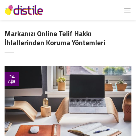
İçeriğe
atla
Markanızı Online Telif Hakkı
İhlallerinden Koruma Yöntemleri
14
Ağu