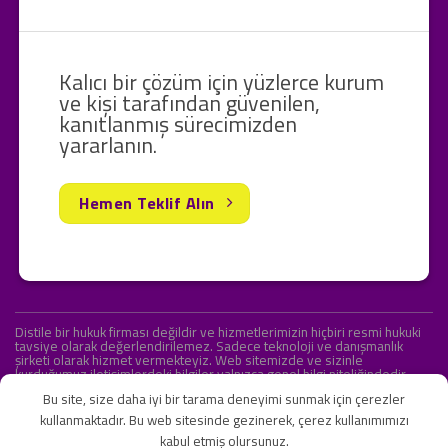
Kalıcı bir çözüm için yüzlerce kurum
ve kişi tarafından güvenilen,
kanıtlanmış sürecimizden
yararlanın.
Hemen Teklif Alın
Distile bir hukuk firması değildir ve hizmetlerimizin hiçbiri resmi hukuki
tavsiye olarak değerlendirilemez. Sadece teknoloji ve danışmanlık
şirketi olarak hizmet vermekteyiz. Web sitemizde ve sizinle
kurduğumuz iletişimlerdeki bilgiler yalnızca genel bilgi niteliğindedir.
Yasal tavsiye olarak değerlendirilmesi amaçlanmamıştır.
Bu site, size daha iyi bir tarama deneyimi sunmak için çerezler
kullanmaktadır. Bu web sitesinde gezinerek, çerez kullanımımızı
kabul etmiş olursunuz.