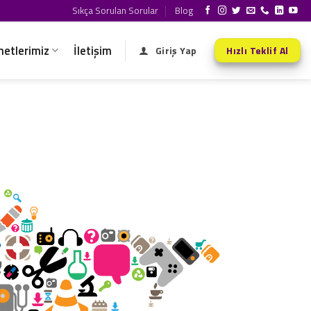
Sıkça Sorulan Sorular
Blog
metlerimiz
İletişim
Giriş Yap
Hızlı Teklif Al