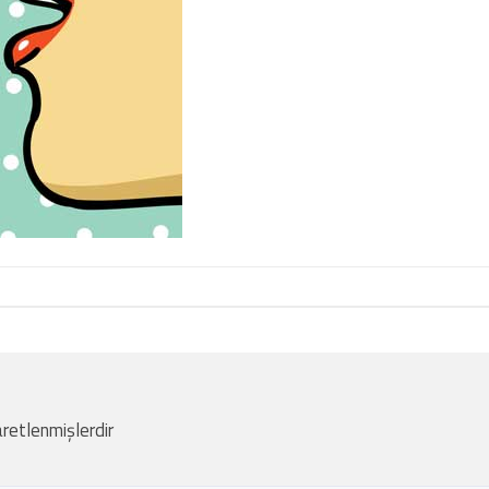
aretlenmişlerdir