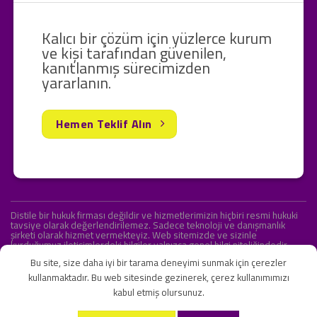
Kalıcı bir çözüm için yüzlerce kurum
ve kişi tarafından güvenilen,
kanıtlanmış sürecimizden
yararlanın.
Hemen Teklif Alın
Distile bir hukuk firması değildir ve hizmetlerimizin hiçbiri resmi hukuki
tavsiye olarak değerlendirilemez. Sadece teknoloji ve danışmanlık
şirketi olarak hizmet vermekteyiz. Web sitemizde ve sizinle
kurduğumuz iletişimlerdeki bilgiler yalnızca genel bilgi niteliğindedir.
Yasal tavsiye olarak değerlendirilmesi amaçlanmamıştır.
Bu site, size daha iyi bir tarama deneyimi sunmak için çerezler
kullanmaktadır. Bu web sitesinde gezinerek, çerez kullanımımızı
kabul etmiş olursunuz.
KVKK ve Gizlilik Sözleşmesi
S.S.S.
İletişim