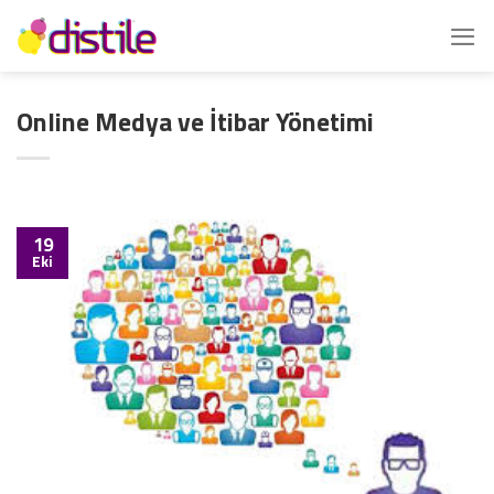
İçeriğe
atla
Online Medya ve İtibar Yönetimi
19
Eki