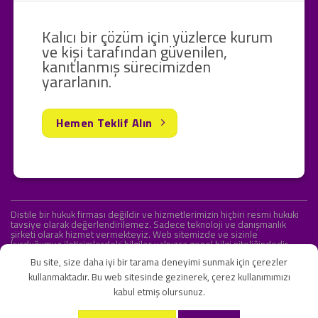
Kalıcı bir çözüm için yüzlerce kurum
ve kişi tarafından güvenilen,
kanıtlanmış sürecimizden
yararlanın.
Hemen Teklif Alın
Distile bir hukuk firması değildir ve hizmetlerimizin hiçbiri resmi hukuki
tavsiye olarak değerlendirilemez. Sadece teknoloji ve danışmanlık
şirketi olarak hizmet vermekteyiz. Web sitemizde ve sizinle
kurduğumuz iletişimlerdeki bilgiler yalnızca genel bilgi niteliğindedir.
Yasal tavsiye olarak değerlendirilmesi amaçlanmamıştır.
Bu site, size daha iyi bir tarama deneyimi sunmak için çerezler
kullanmaktadır. Bu web sitesinde gezinerek, çerez kullanımımızı
kabul etmiş olursunuz.
KVKK ve Gizlilik Sözleşmesi
S.S.S.
İletişim