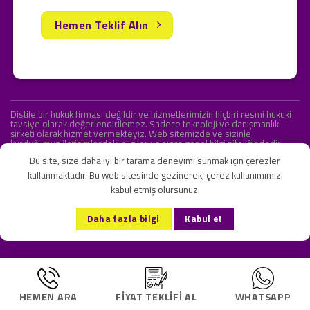
Hemen Teklif Alın
Distile bir hukuk firması değildir ve hizmetlerimizin hiçbiri resmi hukuki
tavsiye olarak değerlendirilemez. Sadece teknoloji ve danışmanlık
şirketi olarak hizmet vermekteyiz. Web sitemizde ve sizinle
kurduğumuz iletişimlerdeki bilgiler yalnızca genel bilgi niteliğindedir.
Yasal tavsiye olarak değerlendirilmesi amaçlanmamıştır.
Bu site, size daha iyi bir tarama deneyimi sunmak için çerezler
kullanmaktadır. Bu web sitesinde gezinerek, çerez kullanımımızı
kabul etmiş olursunuz.
KVKK ve Gizlilik Sözleşmesi
S.S.S.
İletişim
Daha fazla bilgi
Kabul et
Copyright 2026 ©
Onlipr Teknoloji ve Ticaret A.Ş.
HEMEN ARA
FIYAT TEKLIFI AL
WHATSAPP