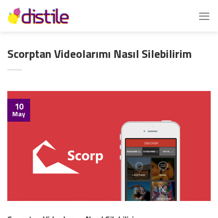
İçeriğe
atla
Scorptan Videolarımı Nasıl Silebilirim
10
May