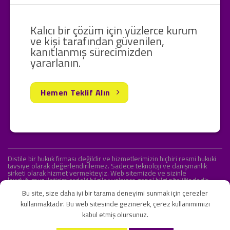
Kalıcı bir çözüm için yüzlerce kurum
ve kişi tarafından güvenilen,
kanıtlanmış sürecimizden
yararlanın.
Hemen Teklif Alın
Distile bir hukuk firması değildir ve hizmetlerimizin hiçbiri resmi hukuki
tavsiye olarak değerlendirilemez. Sadece teknoloji ve danışmanlık
şirketi olarak hizmet vermekteyiz. Web sitemizde ve sizinle
kurduğumuz iletişimlerdeki bilgiler yalnızca genel bilgi niteliğindedir.
Yasal tavsiye olarak değerlendirilmesi amaçlanmamıştır.
Bu site, size daha iyi bir tarama deneyimi sunmak için çerezler
kullanmaktadır. Bu web sitesinde gezinerek, çerez kullanımımızı
kabul etmiş olursunuz.
KVKK ve Gizlilik Sözleşmesi
S.S.S.
İletişim