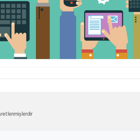
aretlenmişlerdir