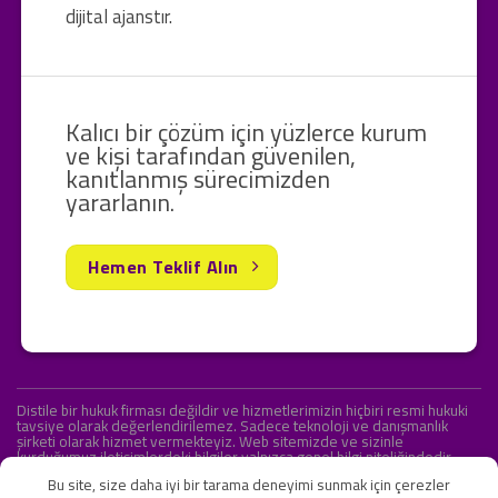
dijital ajanstır.
Kalıcı bir çözüm için yüzlerce kurum
ve kişi tarafından güvenilen,
kanıtlanmış sürecimizden
yararlanın.
Hemen Teklif Alın
Distile bir hukuk firması değildir ve hizmetlerimizin hiçbiri resmi hukuki
tavsiye olarak değerlendirilemez. Sadece teknoloji ve danışmanlık
şirketi olarak hizmet vermekteyiz. Web sitemizde ve sizinle
kurduğumuz iletişimlerdeki bilgiler yalnızca genel bilgi niteliğindedir.
Yasal tavsiye olarak değerlendirilmesi amaçlanmamıştır.
Bu site, size daha iyi bir tarama deneyimi sunmak için çerezler