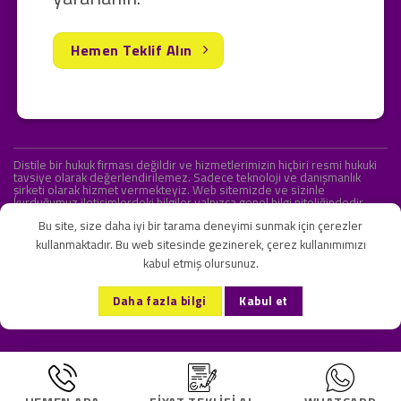
Hemen Teklif Alın
Distile bir hukuk firması değildir ve hizmetlerimizin hiçbiri resmi hukuki
tavsiye olarak değerlendirilemez. Sadece teknoloji ve danışmanlık
şirketi olarak hizmet vermekteyiz. Web sitemizde ve sizinle
kurduğumuz iletişimlerdeki bilgiler yalnızca genel bilgi niteliğindedir.
Yasal tavsiye olarak değerlendirilmesi amaçlanmamıştır.
Bu site, size daha iyi bir tarama deneyimi sunmak için çerezler
kullanmaktadır. Bu web sitesinde gezinerek, çerez kullanımımızı
kabul etmiş olursunuz.
KVKK ve Gizlilik Sözleşmesi
S.S.S.
İletişim
Daha fazla bilgi
Kabul et
Copyright 2026 ©
Onlipr Teknoloji ve Ticaret A.Ş.