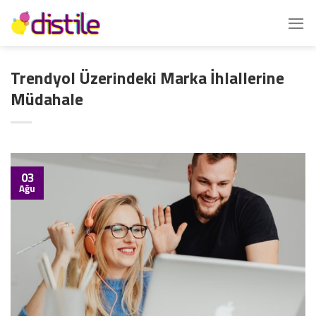
İçeriğe
atla
Trendyol Üzerindeki Marka İhlallerine
Müdahale
03
Ağu