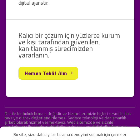
dijital ajanstır.
Kalıcı bir çözüm için yüzlerce kurum
ve kişi tarafından güvenilen,
kanıtlanmış sürecimizden
yararlanın.
Hemen Teklif Alın
Distile bir hukuk firması değildir ve hizmetlerimizin hiçbiri resmi hukuki
tavsiye olarak değerlendirilemez. Sadece teknoloji ve danışmanlık
şirketi olarak hizmet vermekteyiz. Web sitemizde ve sizinle
kurduğumuz iletişimlerdeki bilgiler yalnızca genel bilgi niteliğindedir.
Yasal tavsiye olarak değerlendirilmesi amaçlanmamıştır.
Bu site, size daha iyi bir tarama deneyimi sunmak için çerezler