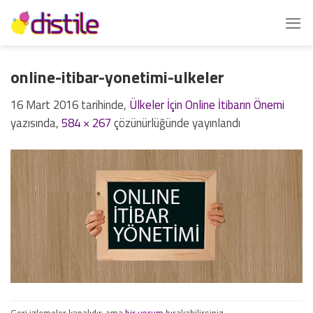
İçeriğe
atla
online-itibar-yonetimi-ulkeler
16 Mart 2016
tarihinde,
Ülkeler İçin Online İtibarın Önemi
yazısında,
584 × 267
çözünürlüğünde yayınlandı
Geri izlemeler kapalıdır, ama
bir yorum
bırakabilirsiniz.