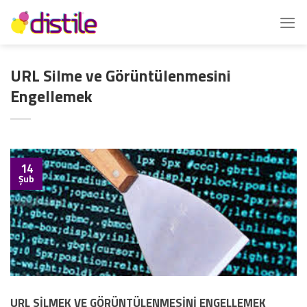
İçeriğe
atla
URL Silme ve Görüntülenmesini
Engellemek
14
Şub
URL SİLMEK VE GÖRÜNTÜLENMESİNİ ENGELLEMEK