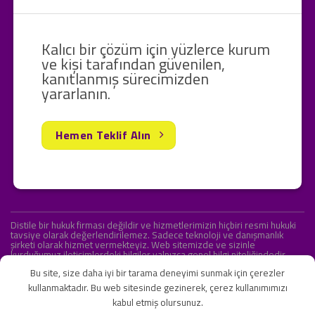
Kalıcı bir çözüm için yüzlerce kurum
ve kişi tarafından güvenilen,
kanıtlanmış sürecimizden
yararlanın.
Hemen Teklif Alın
Distile bir hukuk firması değildir ve hizmetlerimizin hiçbiri resmi hukuki
tavsiye olarak değerlendirilemez. Sadece teknoloji ve danışmanlık
şirketi olarak hizmet vermekteyiz. Web sitemizde ve sizinle
kurduğumuz iletişimlerdeki bilgiler yalnızca genel bilgi niteliğindedir.
Yasal tavsiye olarak değerlendirilmesi amaçlanmamıştır.
Bu site, size daha iyi bir tarama deneyimi sunmak için çerezler
kullanmaktadır. Bu web sitesinde gezinerek, çerez kullanımımızı
kabul etmiş olursunuz.