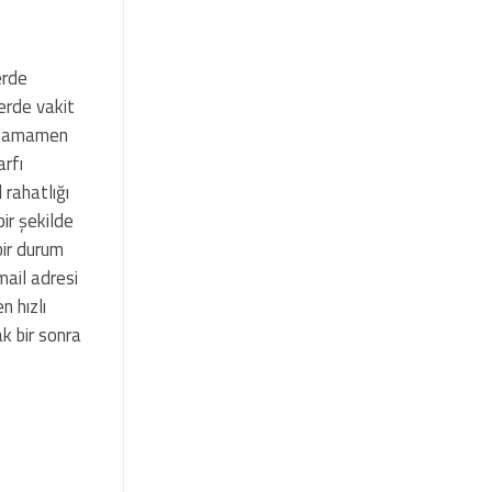
erde
erde vakit
e tamamen
arfı
 rahatlığı
bir şekilde
 bir durum
mail adresi
n hızlı
k bir sonra