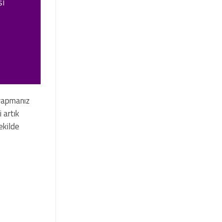
şi
k yapmanız
 artık
ekilde