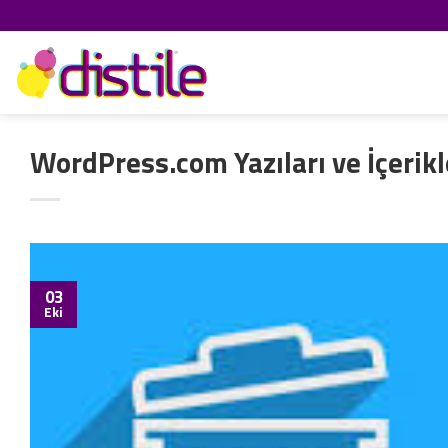
İçeriğe
atla
WordPress.com Yazıları ve İçerikl
03
Eki