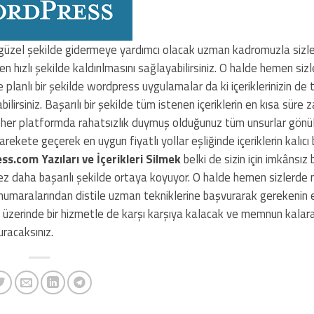
 en güzel şekilde gidermeye yardımcı olacak uzman kadromuzla sizl
hızlı şekilde kaldırılmasını sağlayabilirsiniz. O halde hemen sizl
 planlı bir şekilde wordpress uygulamalar da ki içeriklerinizin d
lirsiniz. Başarılı bir şekilde tüm istenen içeriklerin en kısa süre z
en her platformda rahatsızlık duymuş olduğunuz tüm unsurlar gönül
ekete geçerek en uygun fiyatlı yollar eşliğinde içeriklerin kalıcı 
s.com Yazıları ve İçerikleri Silmek
belki de sizin için imkânsız
kez daha başarılı şekilde ortaya koyuyor. O halde hemen sizlerde 
on numaralarından distile uzman tekniklerine başvurarak gerekenin e
çok üzerinde bir hizmetle de karşı karşıya kalacak ve memnun kalara
uracaksınız.