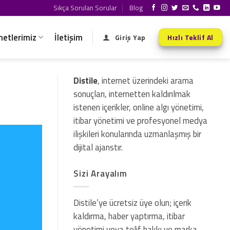
Sıkça Sorulan Sorular
Blog
metlerimiz
İletişim
Giriş Yap
Hızlı Teklif Al
Distile
, internet üzerindeki arama
sonuçları, internetten kaldırılmak
istenen içerikler, online algı yönetimi,
itibar yönetimi ve profesyonel medya
ilişkileri konularında uzmanlaşmış bir
dijital ajanstır.
Sizi Arayalım
Distile’ye ücretsiz üye olun; içerik
kaldırma, haber yaptırma, itibar
yönetimi veya telif hakkı ve marka