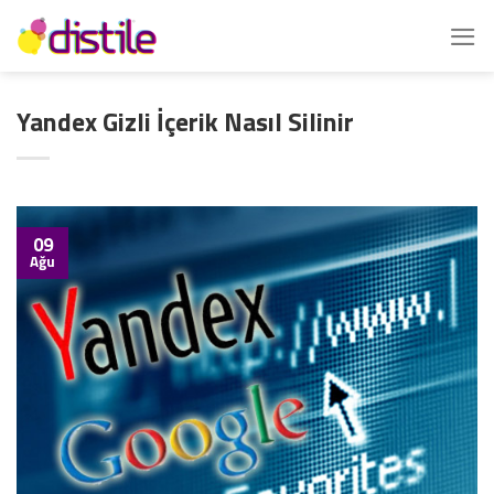
İçeriğe
atla
Yandex Gizli İçerik Nasıl Silinir
09
Ağu