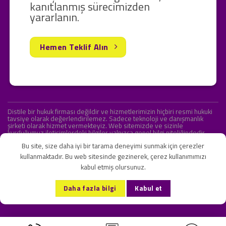
kanıtlanmış sürecimizden
yararlanın.
Hemen Teklif Alın
Distile bir hukuk firması değildir ve hizmetlerimizin hiçbiri resmi hukuki
tavsiye olarak değerlendirilemez. Sadece teknoloji ve danışmanlık
şirketi olarak hizmet vermekteyiz. Web sitemizde ve sizinle
kurduğumuz iletişimlerdeki bilgiler yalnızca genel bilgi niteliğindedir.
Yasal tavsiye olarak değerlendirilmesi amaçlanmamıştır.
Bu site, size daha iyi bir tarama deneyimi sunmak için çerezler
kullanmaktadır. Bu web sitesinde gezinerek, çerez kullanımımızı
kabul etmiş olursunuz.
KVKK ve Gizlilik Sözleşmesi
S.S.S.
İletişim
Daha fazla bilgi
Kabul et
Copyright 2026 ©
Onlipr Teknoloji ve Ticaret A.Ş.