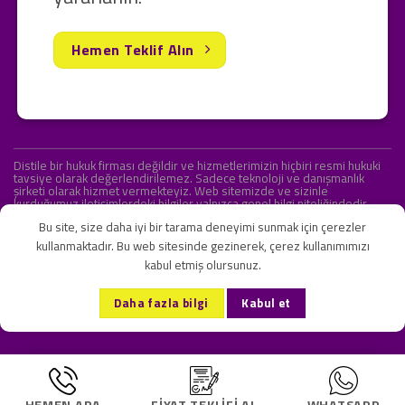
Hemen Teklif Alın
Distile bir hukuk firması değildir ve hizmetlerimizin hiçbiri resmi hukuki
tavsiye olarak değerlendirilemez. Sadece teknoloji ve danışmanlık
şirketi olarak hizmet vermekteyiz. Web sitemizde ve sizinle
kurduğumuz iletişimlerdeki bilgiler yalnızca genel bilgi niteliğindedir.
Yasal tavsiye olarak değerlendirilmesi amaçlanmamıştır.
Bu site, size daha iyi bir tarama deneyimi sunmak için çerezler
kullanmaktadır. Bu web sitesinde gezinerek, çerez kullanımımızı
kabul etmiş olursunuz.
KVKK ve Gizlilik Sözleşmesi
S.S.S.
İletişim
Daha fazla bilgi
Kabul et
Copyright 2026 ©
Onlipr Teknoloji ve Ticaret A.Ş.
HEMEN ARA
FIYAT TEKLIFI AL
WHATSAPP