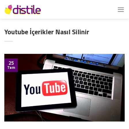
İçeriğe
atla
Youtube İçerikler Nasıl Silinir
25
Tem