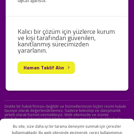
dijital ajanstır.
Kalıcı bir çözüm için yüzlerce kurum
ve kişi tarafından güvenilen,
kanıtlanmış sürecimizden
yararlanın.
Hemen Teklif Alın
Distile bir hukuk firması değildir ve hizmetlerimizin hiçbiri resmi hukuki
tavsiye olarak değerlendirilemez. Sadece teknoloji ve danışmanlık
şirketi olarak hizmet vermekteyiz. Web sitemizde ve sizinle
kurduğumuz iletişimlerdeki bilgiler yalnızca genel bilgi niteliğindedir.
Yasal tavsiye olarak değerlendirilmesi amaçlanmamıştır.
Bu site, size daha iyi bir tarama deneyimi sunmak için çerezler
kullanmaktadır. Bu web sitesinde gezinerek, çerez kullanımımızı