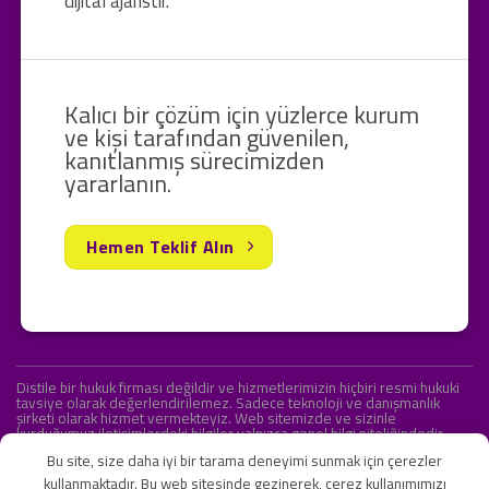
dijital ajanstır.
Kalıcı bir çözüm için yüzlerce kurum
ve kişi tarafından güvenilen,
kanıtlanmış sürecimizden
yararlanın.
Hemen Teklif Alın
Distile bir hukuk firması değildir ve hizmetlerimizin hiçbiri resmi hukuki
tavsiye olarak değerlendirilemez. Sadece teknoloji ve danışmanlık
şirketi olarak hizmet vermekteyiz. Web sitemizde ve sizinle
kurduğumuz iletişimlerdeki bilgiler yalnızca genel bilgi niteliğindedir.
Yasal tavsiye olarak değerlendirilmesi amaçlanmamıştır.
Bu site, size daha iyi bir tarama deneyimi sunmak için çerezler
kullanmaktadır. Bu web sitesinde gezinerek, çerez kullanımımızı