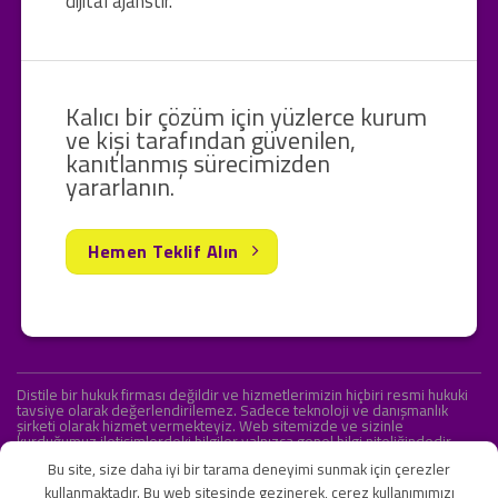
dijital ajanstır.
Kalıcı bir çözüm için yüzlerce kurum
ve kişi tarafından güvenilen,
kanıtlanmış sürecimizden
yararlanın.
Hemen Teklif Alın
Distile bir hukuk firması değildir ve hizmetlerimizin hiçbiri resmi hukuki
tavsiye olarak değerlendirilemez. Sadece teknoloji ve danışmanlık
şirketi olarak hizmet vermekteyiz. Web sitemizde ve sizinle
kurduğumuz iletişimlerdeki bilgiler yalnızca genel bilgi niteliğindedir.
Yasal tavsiye olarak değerlendirilmesi amaçlanmamıştır.
Bu site, size daha iyi bir tarama deneyimi sunmak için çerezler
kullanmaktadır. Bu web sitesinde gezinerek, çerez kullanımımızı