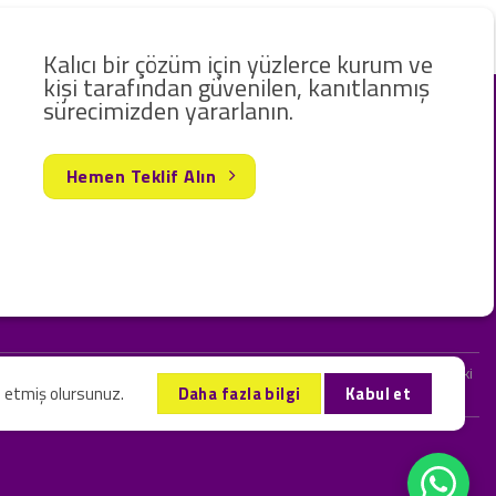
Kalıcı bir çözüm için yüzlerce kurum ve
kişi tarafından güvenilen, kanıtlanmış
sürecimizden yararlanın.
Hemen Teklif Alın
rak hizmet vermekteyiz. Web sitemizde ve sizinle kurduğumuz iletişimlerdeki
l etmiş olursunuz.
Daha fazla bilgi
Kabul et