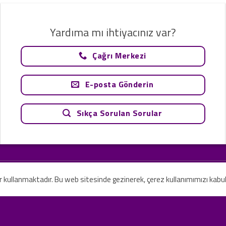
Yardıma mı ihtiyacınız var?
Çağrı Merkezi
E-posta Gönderin
Sıkça Sorulan Sorular
tavsiye olarak değerlendirilemez. Sadece teknoloji ve danışmanlık şirketi ola
rilmesi amaçlanmamıştır.
er kullanmaktadır. Bu web sitesinde gezinerek, çerez kullanımımızı kabu