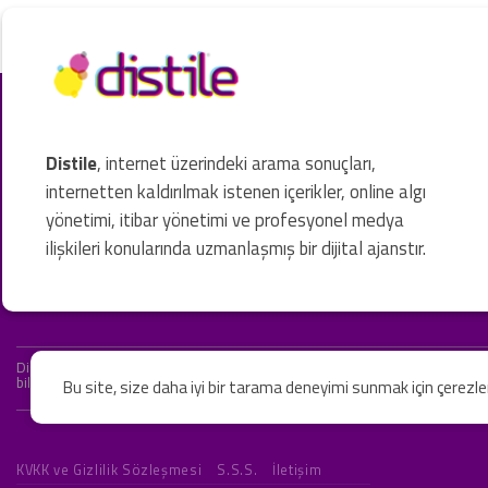
Distile
, internet üzerindeki arama sonuçları,
internetten kaldırılmak istenen içerikler, online algı
yönetimi, itibar yönetimi ve profesyonel medya
ilişkileri konularında uzmanlaşmış bir dijital ajanstır.
Distile bir hukuk firması değildir ve hizmetlerimizin hiçbiri resmi hukuki 
bilgiler yalnızca genel bilgi niteliğindedir. Yasal tavsiye olarak değerlendi
Bu site, size daha iyi bir tarama deneyimi sunmak için çerezl
KVKK ve Gizlilik Sözleşmesi
S.S.S.
İletişim