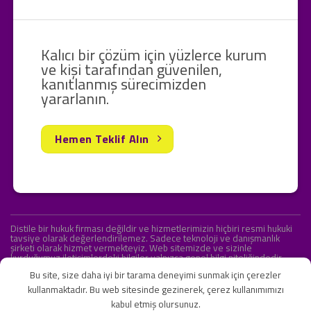
Kalıcı bir çözüm için yüzlerce kurum
ve kişi tarafından güvenilen,
kanıtlanmış sürecimizden
yararlanın.
Hemen Teklif Alın
Distile bir hukuk firması değildir ve hizmetlerimizin hiçbiri resmi hukuki
tavsiye olarak değerlendirilemez. Sadece teknoloji ve danışmanlık
şirketi olarak hizmet vermekteyiz. Web sitemizde ve sizinle
kurduğumuz iletişimlerdeki bilgiler yalnızca genel bilgi niteliğindedir.
Yasal tavsiye olarak değerlendirilmesi amaçlanmamıştır.
Bu site, size daha iyi bir tarama deneyimi sunmak için çerezler
kullanmaktadır. Bu web sitesinde gezinerek, çerez kullanımımızı
kabul etmiş olursunuz.