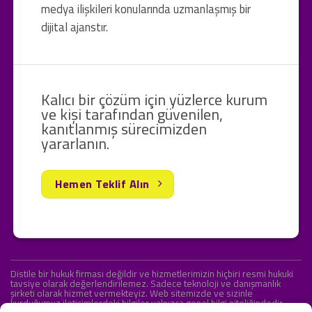
medya ilişkileri konularında uzmanlaşmış bir
dijital ajanstır.
Kalıcı bir çözüm için yüzlerce kurum
ve kişi tarafından güvenilen,
kanıtlanmış sürecimizden
yararlanın.
Hemen Teklif Alın
Distile bir hukuk firması değildir ve hizmetlerimizin hiçbiri resmi hukuki
tavsiye olarak değerlendirilemez. Sadece teknoloji ve danışmanlık
şirketi olarak hizmet vermekteyiz. Web sitemizde ve sizinle
kurduğumuz iletişimlerdeki bilgiler yalnızca genel bilgi niteliğindedir.