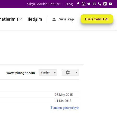
Sıkça Sorulan Sorular
Blog
metlerimiz
İletişim
Giriş Yap
Hızlı Teklif Al