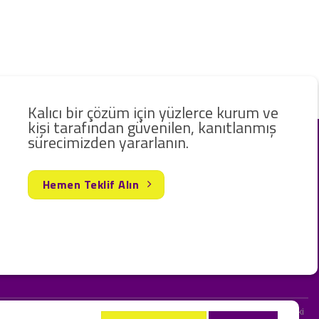
Kalıcı bir çözüm için yüzlerce kurum ve
kişi tarafından güvenilen, kanıtlanmış
sürecimizden yararlanın.
Hemen Teklif Alın
rak hizmet vermekteyiz. Web sitemizde ve sizinle kurduğumuz iletişimlerdeki