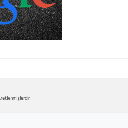
aretlenmişlerdir