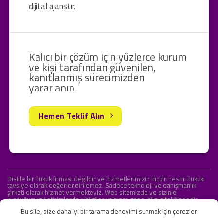
dijital ajanstır.
Kalıcı bir çözüm için yüzlerce kurum
ve kişi tarafından güvenilen,
kanıtlanmış sürecimizden
yararlanın.
Hemen Teklif Alın
Distile bir hukuk firması değildir ve hizmetlerimizin hiçbiri resmi hukuki
tavsiye olarak değerlendirilemez. Sadece teknoloji ve danışmanlık
şirketi olarak hizmet vermekteyiz. Web sitemizde ve sizinle
kurduğumuz iletişimlerdeki bilgiler yalnızca genel bilgi niteliğindedir.
Yasal tavsiye olarak değerlendirilmesi amaçlanmamıştır.
Bu site, size daha iyi bir tarama deneyimi sunmak için çerezler