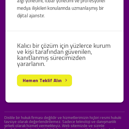
algı yönetimi, itibar yönetimi ve profesyonel
medya ilişkileri konularında uzmanlaşmış bir
dijital ajanstır.
Kalıcı bir çözüm için yüzlerce kurum
ve kişi tarafından güvenilen,
kanıtlanmış sürecimizden
yararlanın.
Hemen Teklif Alın
Distile bir hukuk firması değildir ve hizmetlerimizin hiçbiri resmi hukuki
tavsiye olarak değerlendirilemez. Sadece teknoloji ve danışmanlık
şirketi olarak hizmet vermekteyiz. Web sitemizde ve sizinle