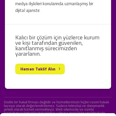
medya ilişkileri konularında uzmanlaşmış bir
dijital ajanstır.
Kalıcı bir çözüm için yüzlerce kurum
ve kişi tarafından güvenilen,
kanıtlanmış sürecimizden
yararlanın.
Hemen Teklif Alın
Distile bir hukuk firması değildir ve hizmetlerimizin hiçbiri resmi hukuki
tavsiye olarak değerlendirilemez. Sadece teknoloji ve danışmanlık
şirketi olarak hizmet vermekteyiz. Web sitemizde ve sizinle
kurduğumuz iletişimlerdeki bilgiler yalnızca genel bilgi niteliğindedir.