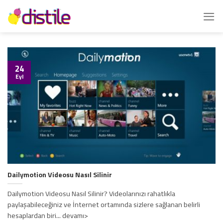
İçeriğe
atla
24
Eyl
Dailymotion Videosu Nasıl Silinir
Dailymotion Videosu Nasıl Silinir? Videolarınızı rahatlıkla
paylaşabileceğiniz ve İnternet ortamında sizlere sağlanan belirli
hesaplardan biri... devamı>