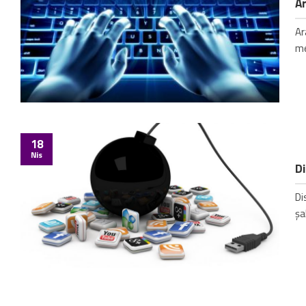
Ar
Ar
me
18
Nis
Di
Di
şa