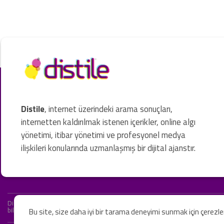
Distile
, internet üzerindeki arama sonuçları,
internetten kaldırılmak istenen içerikler, online algı
yönetimi, itibar yönetimi ve profesyonel medya
ilişkileri konularında uzmanlaşmış bir dijital ajanstır.
Distile bir hukuk firması değildir ve hizmetlerimizin hiçbiri resmi hukuki 
bilgiler yalnızca genel bilgi niteliğindedir. Yasal tavsiye olarak değerlendi
Bu site, size daha iyi bir tarama deneyimi sunmak için çerezl