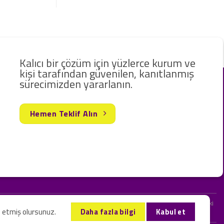
Kalıcı bir çözüm için yüzlerce kurum ve
kişi tarafından güvenilen, kanıtlanmış
sürecimizden yararlanın.
Hemen Teklif Alın
rak hizmet vermekteyiz. Web sitemizde ve sizinle kurduğumuz iletişimlerdeki
l etmiş olursunuz.
Daha fazla bilgi
Kabul et