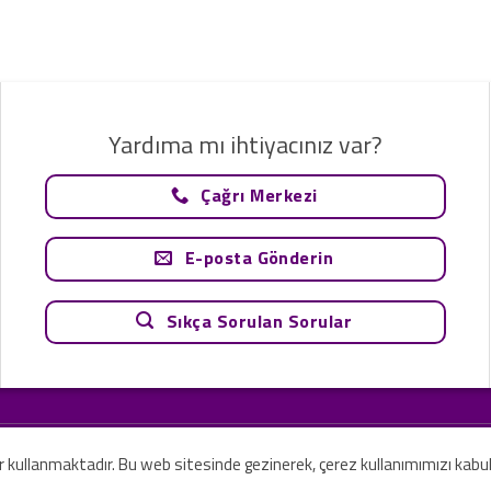
Yardıma mı ihtiyacınız var?
Çağrı Merkezi
E-posta Gönderin
Sıkça Sorulan Sorular
tavsiye olarak değerlendirilemez. Sadece teknoloji ve danışmanlık şirketi ola
rilmesi amaçlanmamıştır.
er kullanmaktadır. Bu web sitesinde gezinerek, çerez kullanımımızı kabu