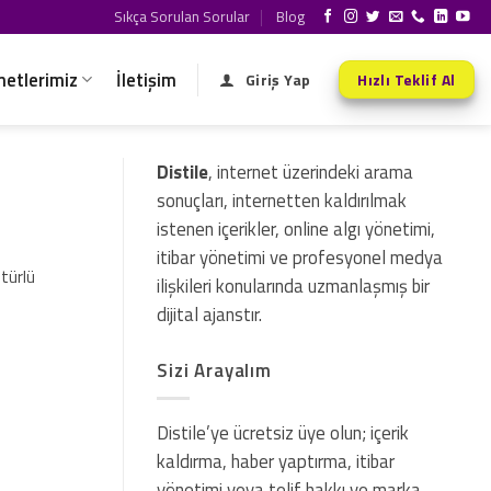
Sıkça Sorulan Sorular
Blog
metlerimiz
İletişim
Giriş Yap
Hızlı Teklif Al
Distile
, internet üzerindeki arama
sonuçları, internetten kaldırılmak
istenen içerikler, online algı yönetimi,
itibar yönetimi ve profesyonel medya
türlü
ilişkileri konularında uzmanlaşmış bir
dijital ajanstır.
Sizi Arayalım
Distile’ye ücretsiz üye olun; içerik
kaldırma, haber yaptırma, itibar
yönetimi veya telif hakkı ve marka