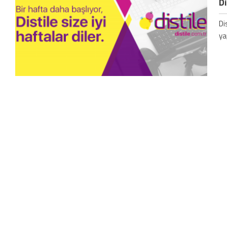
Di
Di
ya