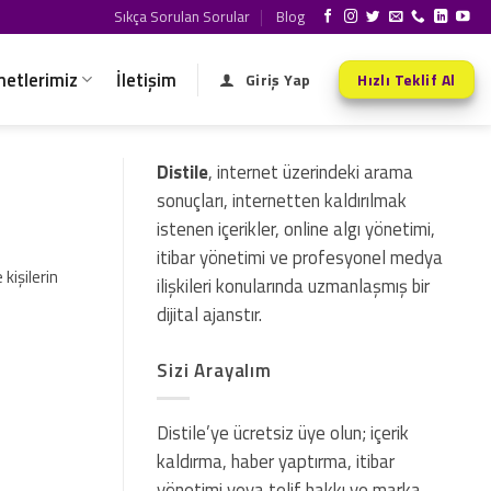
Sıkça Sorulan Sorular
Blog
metlerimiz
İletişim
Giriş Yap
Hızlı Teklif Al
Distile
, internet üzerindeki arama
sonuçları, internetten kaldırılmak
istenen içerikler, online algı yönetimi,
itibar yönetimi ve profesyonel medya
kişilerin
ilişkileri konularında uzmanlaşmış bir
dijital ajanstır.
Sizi Arayalım
Distile’ye ücretsiz üye olun; içerik
kaldırma, haber yaptırma, itibar
yönetimi veya telif hakkı ve marka