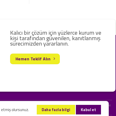
Kalıcı bir çözüm için yüzlerce kurum ve
kişi tarafından güvenilen, kanıtlanmış
sürecimizden yararlanın.
Hemen Teklif Alın
rak hizmet vermekteyiz. Web sitemizde ve sizinle kurduğumuz iletişimlerdeki
l etmiş olursunuz.
Daha fazla bilgi
Kabul et