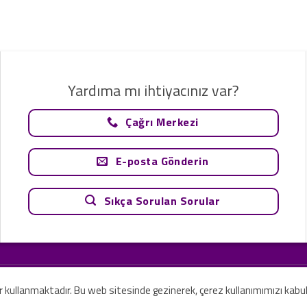
Yardıma mı ihtiyacınız var?
Çağrı Merkezi
E-posta Gönderin
Sıkça Sorulan Sorular
tavsiye olarak değerlendirilemez. Sadece teknoloji ve danışmanlık şirketi ola
rilmesi amaçlanmamıştır.
er kullanmaktadır. Bu web sitesinde gezinerek, çerez kullanımımızı kabu