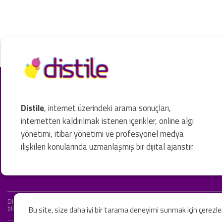
Distile
, internet üzerindeki arama sonuçları,
internetten kaldırılmak istenen içerikler, online algı
yönetimi, itibar yönetimi ve profesyonel medya
ilişkileri konularında uzmanlaşmış bir dijital ajanstır.
Distile bir hukuk firması değildir ve hizmetlerimizin hiçbiri resmi hukuki 
bilgiler yalnızca genel bilgi niteliğindedir. Yasal tavsiye olarak değerlendi
Bu site, size daha iyi bir tarama deneyimi sunmak için çerezl