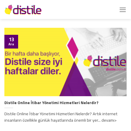
İçeriğe
atla
13
Ara
Distile Online İtibar Yönetimi Hizmetleri Nelerdir?
Distile Online İtibar Yönetimi Hizmetleri Nelerdir? Artık internet
insanların özellikle günlük hayatlarında önemli bir yer... devamı>