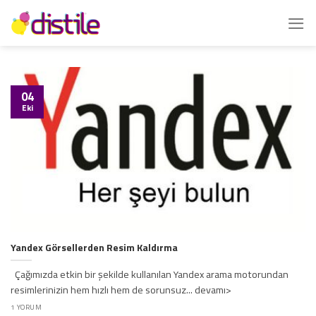
İçeriğe
atla
04
Eki
Yandex Görsellerden Resim Kaldırma
Çağımızda etkin bir şekilde kullanılan Yandex arama motorundan
resimlerinizin hem hızlı hem de sorunsuz... devamı>
1 YORUM