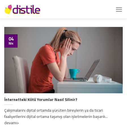
İçeriğe
atla
04
Nis
İnternetteki Kötü Yorumlar Nasıl Silinir?
Çalışmalarını dijital ortamda yürüten bireylerin ya da ticari
faaliyetlerini dijital ortama taşımış olan işletmelerin başarılı...
devamı>