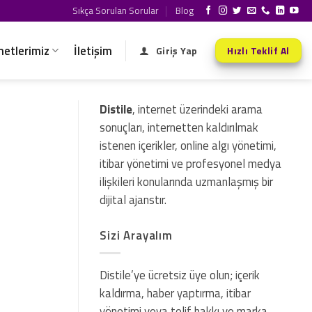
Sıkça Sorulan Sorular
Blog
metlerimiz
İletişim
Giriş Yap
Hızlı Teklif Al
Distile
, internet üzerindeki arama
sonuçları, internetten kaldırılmak
istenen içerikler, online algı yönetimi,
itibar yönetimi ve profesyonel medya
ilişkileri konularında uzmanlaşmış bir
dijital ajanstır.
Sizi Arayalım
Distile’ye ücretsiz üye olun; içerik
kaldırma, haber yaptırma, itibar
yönetimi veya telif hakkı ve marka