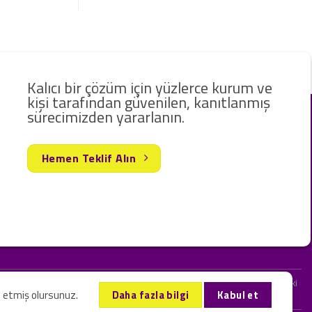
Kalıcı bir çözüm için yüzlerce kurum ve
kişi tarafından güvenilen, kanıtlanmış
sürecimizden yararlanın.
Hemen Teklif Alın
rak hizmet vermekteyiz. Web sitemizde ve sizinle kurduğumuz iletişimlerdeki
l etmiş olursunuz.
Daha fazla bilgi
Kabul et