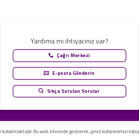
Yardıma mı ihtiyacınız var?
Çağrı Merkezi
E-posta Gönderin
Sıkça Sorulan Sorular
tavsiye olarak değerlendirilemez. Sadece teknoloji ve danışmanlık şirketi ola
rilmesi amaçlanmamıştır.
er kullanmaktadır. Bu web sitesinde gezinerek, çerez kullanımımızı kabu