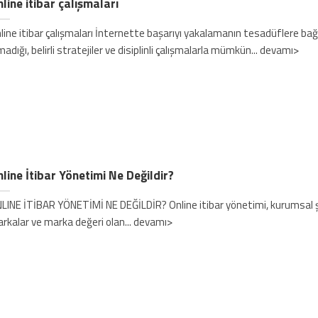
line itibar çalışmaları
line itibar çalışmaları İnternette başarıyı yakalamanın tesadüflere bağl
madığı, belirli stratejiler ve disiplinli çalışmalarla mümkün... devamı>
line İtibar Yönetimi Ne Değildir?
LINE İTİBAR YÖNETİMİ NE DEĞİLDİR? Online itibar yönetimi, kurumsal şi
rkalar ve marka değeri olan... devamı>