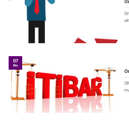
On
On
ol
07
Nis
On
ON
ma