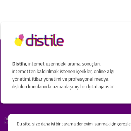
Distile
, internet üzerindeki arama sonuçları,
internetten kaldırılmak istenen içerikler, online algı
yönetimi, itibar yönetimi ve profesyonel medya
ilişkileri konularında uzmanlaşmış bir dijital ajanstır.
Distile bir hukuk firması değildir ve hizmetlerimizin hiçbiri resmi hukuki 
bilgiler yalnızca genel bilgi niteliğindedir. Yasal tavsiye olarak değerlendi
Bu site, size daha iyi bir tarama deneyimi sunmak için çerezl