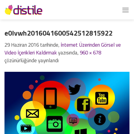
İçeriğe
atla
e0lvwh2016041600542512815922
29 Haziran 2016
tarihinde,
İnternet Üzerinden Görsel ve
Video İçerikleri Kaldırmak
yazısında,
960 × 678
çözünürlüğünde yayınlandı