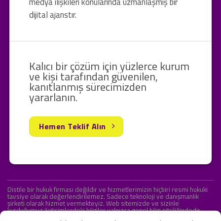
medya ilişkileri konularında uzmanlaşmış bir
dijital ajanstır.
Kalıcı bir çözüm için yüzlerce kurum
ve kişi tarafından güvenilen,
kanıtlanmış sürecimizden
yararlanın.
Hemen Teklif Alın
Distile bir hukuk firması değildir ve hizmetlerimizin hiçbiri resmi hukuki
tavsiye olarak değerlendirilemez. Sadece teknoloji ve danışmanlık
şirketi olarak hizmet vermekteyiz. Web sitemizde ve sizinle
kurduğumuz iletişimlerdeki bilgiler yalnızca genel bilgi niteliğindedir.
Yasal tavsiye olarak değerlendirilmesi amaçlanmamıştır.