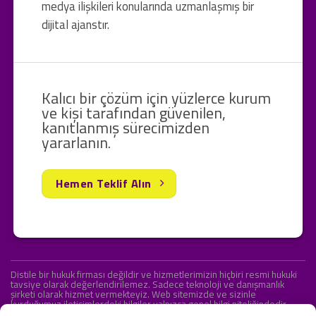
medya ilişkileri konularında uzmanlaşmış bir
dijital ajanstır.
Kalıcı bir çözüm için yüzlerce kurum
ve kişi tarafından güvenilen,
kanıtlanmış sürecimizden
yararlanın.
Hemen Teklif Alın
Distile bir hukuk firması değildir ve hizmetlerimizin hiçbiri resmi hukuki
tavsiye olarak değerlendirilemez. Sadece teknoloji ve danışmanlık
şirketi olarak hizmet vermekteyiz. Web sitemizde ve sizinle
kurduğumuz iletişimlerdeki bilgiler yalnızca genel bilgi niteliğindedir.
Yasal tavsiye olarak değerlendirilmesi amaçlanmamıştır.